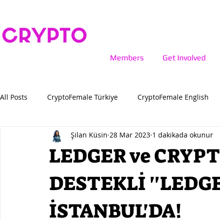
Members
Get Involved
All Posts
CryptoFemale Türkiye
CryptoFemale English
Şilan Küsin
28 Mar 2023
1 dakikada okunur
LEDGER ve CRYP
DESTEKLİ ''LEDGE
İSTANBUL'DA!