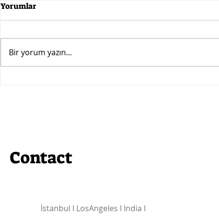
Yorumlar
Bir yorum yazın...
Blockchain Expo World
CryptoFema
Istanbul: Türkiye'nin İlk
Olarak ‘’T
Devlet Onaylı Blockchain
Etkinliğind
Fuarı!
Contact
İstanbul I
LosAngeles I India I