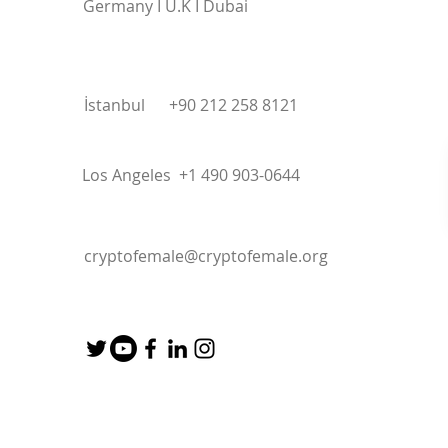
Germany I U.K I Dubai
İstanbul +90 212 258 8121
Los Angeles +1 490 903-0644
cryptofemale@cryptofemale.org