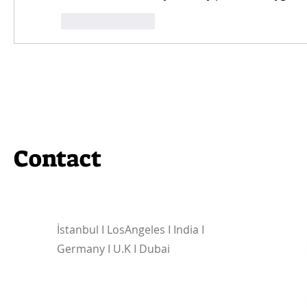
Like
Reply
Contact
İstanbul I
LosAngeles I India I
Germany I U.K I Dubai