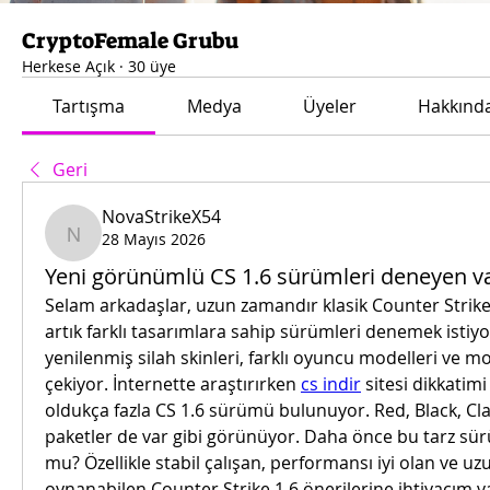
CryptoFemale Grubu
Herkese Açık
·
30 üye
Tartışma
Medya
Üyeler
Hakkınd
Geri
NovaStrikeX54
28 Mayıs 2026
NovaStrikeX54
Yeni görünümlü CS 1.6 sürümleri deneyen v
Selam arkadaşlar, uzun zamandır klasik Counter Strik
artık farklı tasarımlara sahip sürümleri denemek istiyor
yenilenmiş silah skinleri, farklı oyuncu modelleri ve mo
çekiyor. İnternette araştırırken 
cs indir
 sitesi dikkatim
oldukça fazla CS 1.6 sürümü bulunuyor. Red, Black, Cl
paketler de var gibi görünüyor. Daha önce bu tarz sür
mu? Özellikle stabil çalışan, performansı iyi olan ve u
oynanabilen Counter Strike 1.6 önerilerine ihtiyacım v